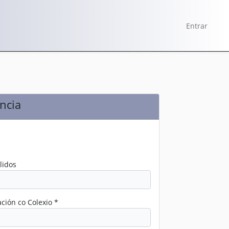
Entrar
ncia
lidos
ación co Colexio *