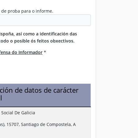
r de proba para o informe.
spoña, así como a identificación das
todo o posible ós feitos obxectivos.
efensa do Informador
*
ción de datos de carácter
l
 Social De Galicia
as), 15707, Santiago de Compostela, A