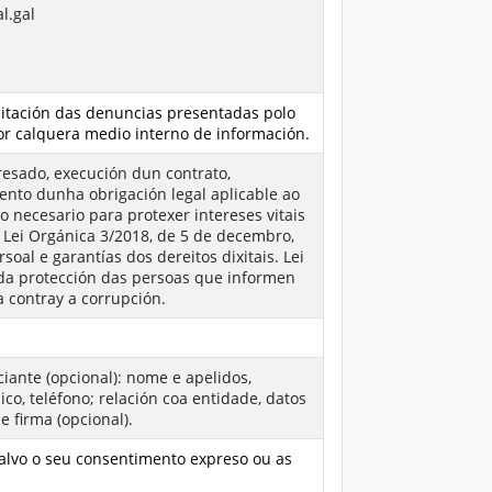
l.gal
amitación das denuncias presentadas polo
or calquera medio interno de información.
resado, execución dun contrato,
nto dunha obrigación legal aplicable ao
 necesario para protexer intereses vitais
. Lei Orgánica 3/2018, de 5 de decembro,
soal e garantías dos dereitos dixitais. Lei
 da protección das persoas que informen
a contray a corrupción.
iante (opcional): nome e apelidos,
ico, teléfono; relación coa entidade, datos
e firma (opcional).
salvo o seu consentimento expreso ou as