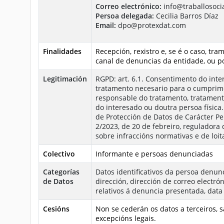
Correo electrónico:
info@traballosocia
Persoa delegada:
Cecilia Barros Díaz
Email:
dpo@protexdat.com
Finalidades
Recepción, rexistro e, se é o caso, tr
canal de denuncias da entidade, ou p
Legitimación
RGPD: art. 6.1. Consentimento do inte
tratamento necesario para o cumprime
responsable do tratamento, tratamento
do interesado ou doutra persoa física
de Protección de Datos de Carácter Per
2/2023, de 20 de febreiro, reguladora
sobre infraccións normativas e de loit
Colectivo
Informante e persoas denunciadas
Categorías
Datos identificativos da persoa denunc
de Datos
dirección, dirección de correo electrón
relativos á denuncia presentada, data 
Cesións
Non se cederán os datos a terceiros, 
excepcións legais.