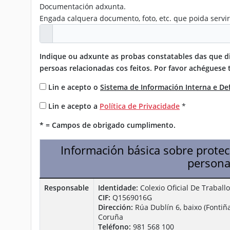
Documentación adxunta.
Engada calquera documento, foto, etc. que poida servi
Indique ou adxunte as probas constatables das que di
persoas relacionadas cos feitos. Por favor achéguese 
Lin e acepto o
Sistema de Información Interna e D
Lin e acepto a
Política de Privacidade
*
* = Campos de obrigado cumplimento.
Información básica sobre protec
persona
Responsable
Identidade:
Colexio Oficial De Traballo
CIF:
Q1569016G
Dirección:
Rúa Dublín 6, baixo (Fontiñ
Coruña
Teléfono:
981 568 100