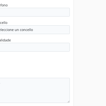
éfono
cello
alidade